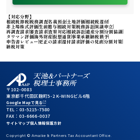
【対応分野】
相続税節税
税務調査
名義預金
土地評価
相続税還付
非上場株式評価
生前贈与
相続対策
税務訴訟
異議申立
再調査請求
審査請求
査察対応
相続訴訟
遺産分割
分割協議
タワマン評価
海外財産
仮想通貨
事業承継
納税猶予
申告書レビュー
更正の請求
還付請求
評価の見直
分割対策
納税対策
〒102-0083
東京都千代田区麹町5-2 K-WINGビル6階
Google Mapで見る
TEL：
03-5215-7580
FAX：03-6666-0037
サイトマップ
個人情報保護方針
Copyright © Amaike & Partners Tax Accountant Office.