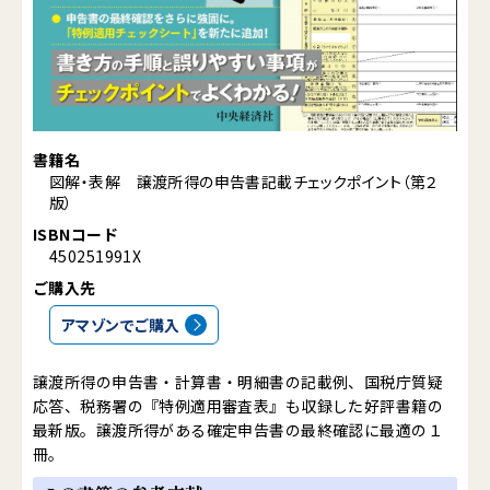
書籍名
図解・表解 譲渡所得の申告書記載チェックポイント（第２
版）
ISBNコード
450251991X
ご購入先
アマゾンでご購入
譲渡所得の申告書・計算書・明細書の記載例、国税庁質疑
応答、税務署の『特例適用審査表』も収録した好評書籍の
最新版。譲渡所得がある確定申告書の最終確認に最適の１
冊。