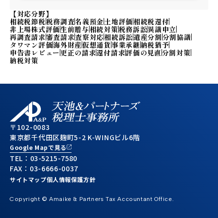
【対応分野】
相続税節税
税務調査
名義預金
土地評価
相続税還付
非上場株式評価
生前贈与
相続対策
税務訴訟
異議申立
再調査請求
審査請求
査察対応
相続訴訟
遺産分割
分割協議
タワマン評価
海外財産
仮想通貨
事業承継
納税猶予
申告書レビュー
更正の請求
還付請求
評価の見直
分割対策
納税対策
〒102-0083
東京都千代田区麹町5-2 K-WINGビル6階
Google Mapで見る
TEL：
03-5215-7580
FAX：03-6666-0037
サイトマップ
個人情報保護方針
Copyright © Amaike & Partners Tax Accountant Office.