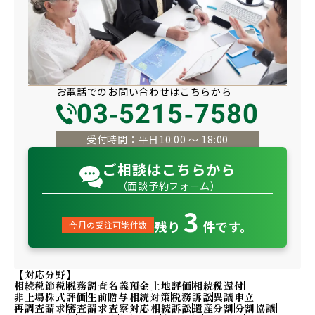
お電話での
お問い合わせは
こちらから
03-5215-7580
受付時間：平日10:00 〜 18:00
ご相談はこちらから
（面談予約フォーム）
3
残り
件です。
今月の受注可能件数
【対応分野】
相続税節税
税務調査
名義預金
土地評価
相続税還付
非上場株式評価
生前贈与
相続対策
税務訴訟
異議申立
再調査請求
審査請求
査察対応
相続訴訟
遺産分割
分割協議