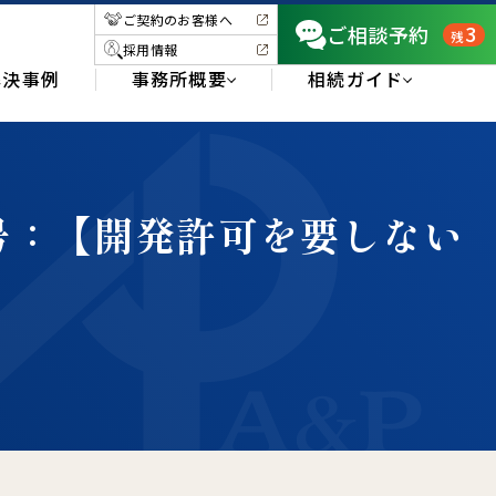
ご契約のお客様へ
3
ご相談予約
残
採用情報
解決事例
事務所概要
相続ガイド
4号：【開発許可を要しない