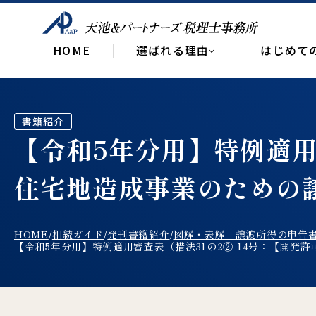
HOME
選ばれる理由
はじめて
書籍紹介
【令和5年分用】特例適用
住宅地造成事業のための
HOME
相続ガイド
発刊書籍紹介
図解・表解 譲渡所得の申告
/
/
/
【令和5年分用】特例適用審査表（措法31の2② 14号：【開発