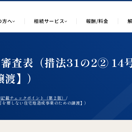
の方へ
相続サービス
報酬/料金
審査表（措法31の2② 1
譲渡】）
書記載チェックポイント（第２版）
/
許可を要しない住宅地造成事業のための譲渡】）