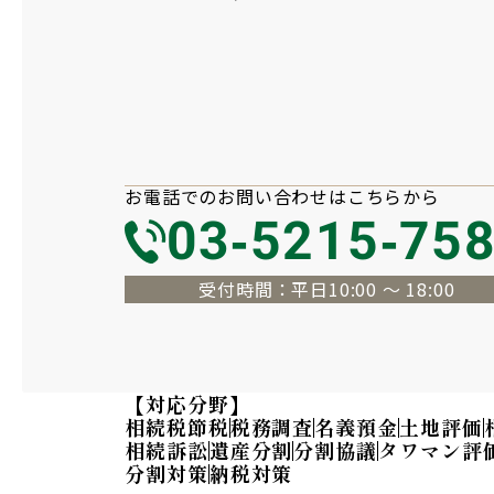
お電話での
お問い合わせは
こちらから
03-5215-75
受付時間：平日10:00 〜 18:00
【対応分野】
相続税節税
税務調査
名義預金
土地評価
相続訴訟
遺産分割
分割協議
タワマン評
分割対策
納税対策