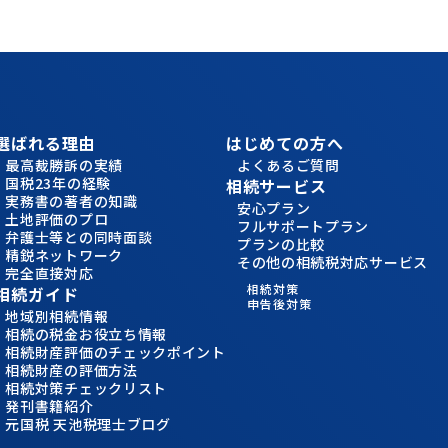
選ばれる理由
はじめての方へ
最高裁勝訴の実績
よくあるご質問
国税23年の経験
相続サービス
実務書の著者の知識
安心プラン
土地評価のプロ
フルサポートプラン
弁護士等との同時面談
プランの比較
精鋭ネットワーク
その他の相続税対応サービス
完全直接対応
相続対策
相続ガイド
申告後対策
地域別相続情報
相続の税金お役立ち情報
相続財産評価のチェックポイント
相続財産の評価方法
相続対策チェックリスト
発刊書籍紹介
元国税 天池税理士ブログ