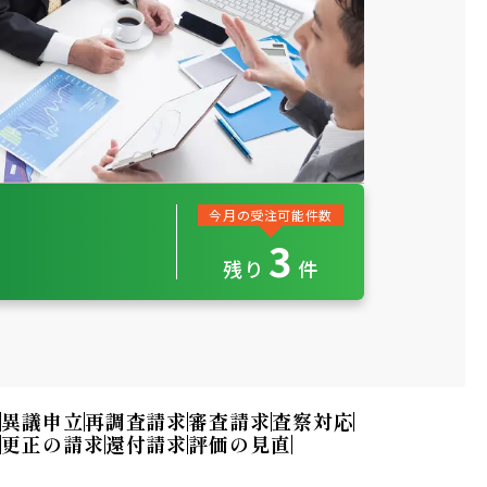
今月の受注可能件数
3
残
り
件
訟
異議申立
再調査請求
審査請求
査察対応
ー
更正の請求
還付請求
評価の見直