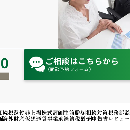
ご相談はこちらから
80
（面談予約フォーム）
相続税還付
非上場株式評価
生前贈与
相続対策
税務訴
価
海外財産
仮想通貨
事業承継
納税猶予
申告書レビュ