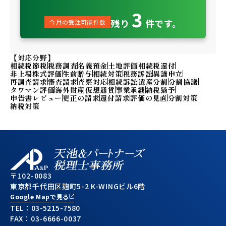
3
残り
件です。
今月の受注可能件数
【対応分野】
相続税節税
税務調査
名義預金
土地評価
相続税還付
非上場株式評価
生前贈与
相続対策
税務訴訟
異議申立
再調査請求
審査請求
査察対応
相続訴訟
遺産分割
分割協議
タワマン評価
海外財産
仮想通貨
事業承継
納税猶予
申告書レビュー
更正の請求
還付請求
評価の見直
分割対策
納税対策
〒102-0083
東京都千代田区麹町5-2 K-WINGビル6階
Google Mapで見る
TEL：
03-5215-7580
FAX：03-6666-0037