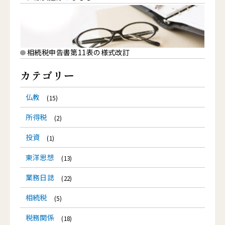
相続税申告書第11表の様式改訂
カテゴリー
仏教
(15)
所得税
(2)
投資
(1)
東洋思想
(13)
業務日誌
(22)
相続税
(5)
税務関係
(18)