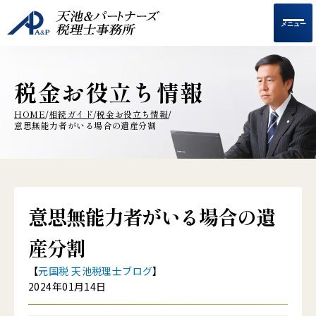
メニュー
税金お役立ち情報
HOME
相続ガイド
税金お役立ち情報
/
/
/
意思無能力者がいる場合の遺産分割
意思無能力者がいる場合の遺
産分割
【
元国税 天池税理士ブログ
】
2024年01月14日