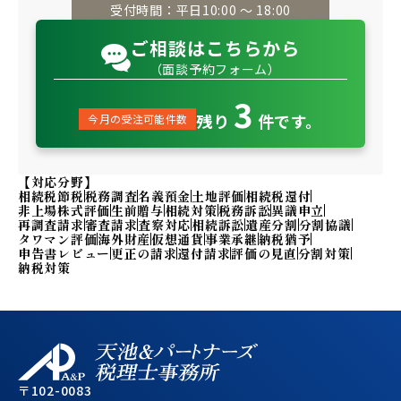
受付時間：平日10:00 〜 18:00
ご相談はこちらから
（面談予約フォーム）
3
残り
件です。
今月の受注可能件数
【対応分野】
相続税節税
税務調査
名義預金
土地評価
相続税還付
非上場株式評価
生前贈与
相続対策
税務訴訟
異議申立
再調査請求
審査請求
査察対応
相続訴訟
遺産分割
分割協議
タワマン評価
海外財産
仮想通貨
事業承継
納税猶予
申告書レビュー
更正の請求
還付請求
評価の見直
分割対策
納税対策
〒102-0083