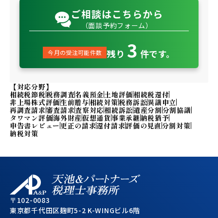
ご相談はこちらから
（面談予約フォーム）
3
残り
件です。
今月の受注可能件数
【対応分野】
相続税節税
税務調査
名義預金
土地評価
相続税還付
非上場株式評価
生前贈与
相続対策
税務訴訟
異議申立
再調査請求
審査請求
査察対応
相続訴訟
遺産分割
分割協議
タワマン評価
海外財産
仮想通貨
事業承継
納税猶予
申告書レビュー
更正の請求
還付請求
評価の見直
分割対策
納税対策
〒102-0083
東京都千代田区麹町5-2 K-WINGビル6階