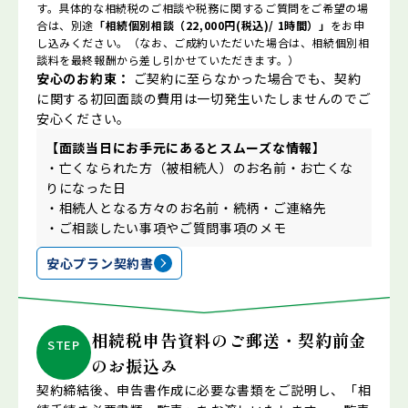
す。具体的な相続税のご相談や税務に関するご質問をご希望の場
合は、別途
「相続個別相談（22,000円(税込)/ 1時間）」
をお申
し込みください。（なお、ご成約いただいた場合は、相続個別相
談料を最終報酬から差し引かせていただきます。）
安心のお約束：
ご契約に至らなかった場合でも、契約
に関する初回面談の費用は一切発生いたしませんのでご
安心ください。
【面談当日にお手元にあるとスムーズな情報】
・亡くなられた方（被相続人）のお名前・お亡くな
りになった日
・相続人となる方々のお名前・続柄・ご連絡先
・ご相談したい事項やご質問事項のメモ
安心プラン契約書
相続税申告資料のご郵送・契約前金
STEP
のお振込み
契約締結後、申告書作成に必要な書類をご説明し、「相