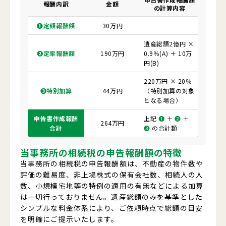
報酬内訳
金額
の計算内容
❶定額報酬額
30万円
遺産総額2億円 ×
❷定率報酬額
190万円
0.9％
(A)
＋ 10万
円
(B)
220万円 × 20％
❸特別加算
44万円
（特別加算の対象
となる場合）
申告書作成報酬
上記
❶
＋
❷
＋
264万円
合計
❸
の合計額
当事務所の相続税の申告報酬額の特徴
当事務所の相続税の申告報酬額は、不動産の物件数や
評価の難易度、非上場株式の保有会社数、相続人の人
数、小規模宅地等の特例の適用の有無などによる加算
は一切行っておりません。遺産総額のみを基準とした
シンプルな料金体系により、ご依頼時点で総額の目安
を明確にご提示いたします。