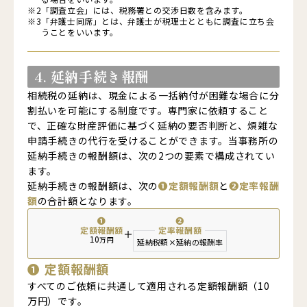
※2
「調査立会」には、税務署との交渉日数を含みます。
※3
「弁護士同席」とは、弁護士が税理士とともに調査に立ち会
うことをいいます。
4. 延納手続き報酬
相続税の延納は、現金による一括納付が困難な場合に分
割払いを可能にする制度です。専門家に依頼すること
で、正確な財産評価に基づく延納の要否判断と、煩雑な
申請手続きの代行を受けることができます。当事務所の
延納手続きの報酬額は、次の2つの要素で構成されてい
ます。
延納手続きの報酬額は、次の
❶定額報酬額
と
❷定率報酬
額
の合計額となります。
❶
❷
定額報酬額
定率報酬額
＋
10
万円
延納税額
×
延納の報酬率
❶
定額報酬額
すべてのご依頼に共通して適用される定額報酬額（10
万円）です。