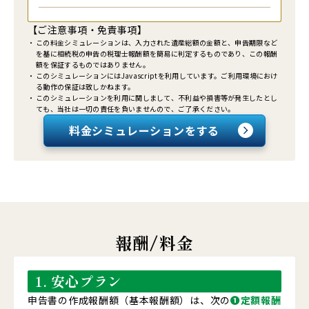
【ご注意事項・免責事項】
この料金シミュレーションは、入力された遺産総額の金額と、申告期限など
を基に相続税の申告の税理士報酬額を簡易に判定するものであり、この報酬
額を保証するものではありません。
このシミュレーションにはJavascriptを利用しています。ご利用環境におけ
る動作の保証は致しかねます。
このシミュレーションを利用に関しまして、不利益や損害等が発生したとし
ても、当社は一切の責任を負いませんので、ご了承ください。
料金シミュレーション
をする
報酬/料金
(注)下記表示金額はすべて消費税抜き金額です。
1. 安心プラン
申告書の作成報酬額（基本報酬額）は、次の
❶定額報酬