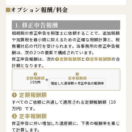
オプション報酬/料金
1. 修正申告報酬
相続税の修正申告を税理士に依頼することで、追加税額
や加算税を最小限に抑えるための正確な税額計算と、税
務署対応の代行を受けられます。当事務所の修正申告報
酬は、次の2つの要素で構成されています。
修正申告報酬は、次の
❶定額報酬額
と
❷定率報酬額
の合
計額となります。
❶
❷
定額報酬額
定率報酬額
＋
10
万円
増加した遺産額
×
修正申告の報酬率
❶
定額報酬額
すべてのご依頼に共通して適用される定額報酬額（10
万円）です。
❷
定率報酬額
修正申告に伴い増加した遺産額に、下表の報酬率を乗じ
て計算します。