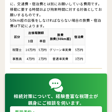
に、交通費・宿泊費とは別にお願いしている費用です。
移動に要する時間および拘束時間に対する対価としてお
願いするものです。
50km超の出張をしなければならない場合の旅費・宿泊
費は下記によります。
出張報酬額
旅費
区分
宿泊費
旅費(50km超)
1日
半日
税理士
10万円
5万円
グリーン車
実費
5万円
事務員
4万円
2万円
普通車
実費
3万円
相続対策について、
経験豊富な
税理士が
親身に
ご相談を
伺います。
面談予約・