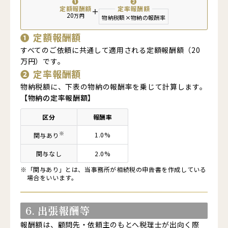
❶
❷
定額報酬額
定率報酬額
＋
20
万円
物納税額
×
物納の報酬率
❶
定額報酬額
すべてのご依頼に共通して適用される定額報酬額（20
万円）です。
❷
定率報酬額
物納税額に、下表の物納の報酬率を乗じて計算します。
【物納の定率報酬額】
区分
報酬率
※
1.0%
関与あり
関与
なし
2.0%
※
「関与あり」とは、当事務所が相続税の申告書を作成している
場合をいいます。
6. 出張報酬等
報酬額は、顧問先・依頼主のもとへ税理士が出向く際