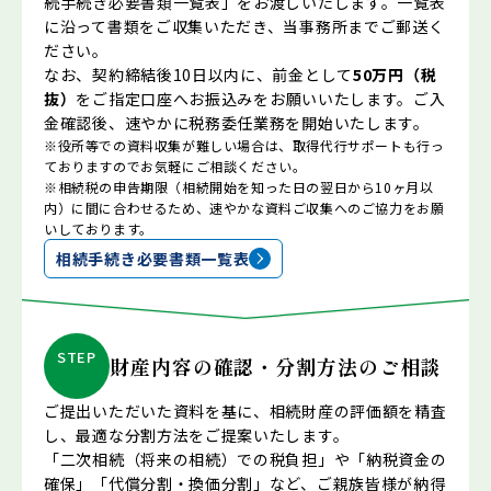
続手続き必要書類一覧表」をお渡しいたします。一覧表
に沿って書類をご収集いただき、当事務所までご郵送く
ださい。
なお、契約締結後10日以内に、前金として
50万円（税
抜）
をご指定口座へお振込みをお願いいたします。ご入
金確認後、速やかに税務委任業務を開始いたします。
※役所等での資料収集が難しい場合は、取得代行サポートも行っ
ておりますのでお気軽にご相談ください。
※相続税の申告期限（相続開始を知った日の翌日から10ヶ月以
内）に間に合わせるため、速やかな資料ご収集へのご協力をお願
いしております。
相続手続き必要書類一覧表
STEP
財産内容の確認・分割方法のご相談
ご提出いただいた資料を基に、相続財産の評価額を精査
し、最適な分割方法をご提案いたします。
「二次相続（将来の相続）での税負担」や「納税資金の
確保」「代償分割・換価分割」など、ご親族皆様が納得