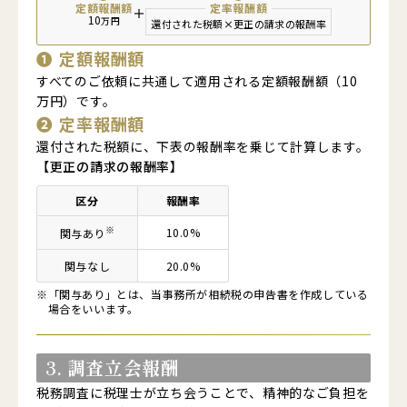
定額報酬額
定率報酬額
＋
10
万円
還付された税額
×
更正の請求の報酬率
❶
定額報酬額
すべてのご依頼に共通して適用される定額報酬額（10
万円）です。
❷
定率報酬額
還付された税額に、下表の報酬率を乗じて計算します。
【更正の請求の報酬率】
区分
報酬率
※
10.0%
関与あり
関与
なし
20.0%
※
「関与あり」とは、当事務所が相続税の申告書を作成している
場合をいいます。
3. 調査立会報酬
税務調査に税理士が立ち会うことで、精神的なご負担を