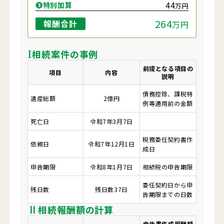
44
❸特別加算
万円
264
報酬合計
万円
I
相続案件の事例
前提となる項目の
項目
内容
説明
債務控除、課税特
遺産総額
2億円
例等適用前の金額
死亡日
令和7年3月7日
税務委任契約書作
依頼日
令和7年12月1日
成日
申告期限
令和8年1月7日
相続税の申告期限
委任契約日から申
残日数
残日数37日
告期限までの日数
Ⅱ
相続報酬額の計算
申告書作成報酬額