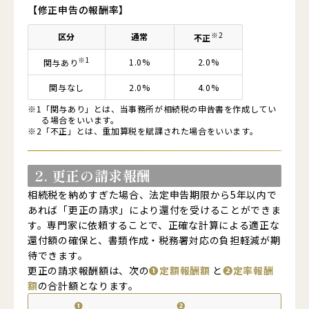
【修正申告の報酬率】
※2
区分
通常
不正
※1
1.0%
2.0%
関与
あり
関与
なし
2.0%
4.0%
※1
「関与あり」とは、当事務所が相続税の申告書を作成してい
る場合をいいます。
※2
「不正」とは、重加算税を賦課された場合をいいます。
2. 更正の請求報酬
相続税を納めすぎた場合、法定申告期限から5年以内で
あれば「更正の請求」により還付を受けることができま
す。専門家に依頼することで、正確な計算による適正な
還付額の確保と、書類作成・税務署対応の負担軽減が期
待できます。
更正の請求報酬額は、次の
❶定額報酬額
と
❷定率報酬
額
の合計額となります。
❶
❷