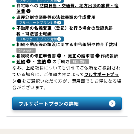
フルサポートプラン対象
自宅等への
訪問日当・交通費、地方出張の旅費・宿
泊費
遺産分割協議書等の法律書類の作成費用
フルサポートプラン対象
不動産の名義変更（登記）を行う場合の登録免許
税・司法書士報酬
フルサポートプラン対象
相続不動産等の譲渡に関する申告報酬や仲介手数料
別途契約
相続税の修正申告書
・
更正の請求書
作成報酬
延納
・
物納
の手続き
別途契約
なお、上記項目についても併せてご依頼をご検討され
ている場合は、ご依頼内容によって
フルサポートプラ
ン
をご選択いただく方が、費用面でもお得になる場
合がございます。
フルサポートプランの詳細