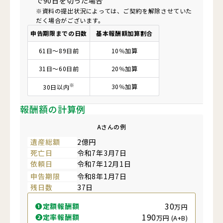
で90日を切った場合
※資料の提出状況によっては、ご契約を解除させていた
だく場合がございます。
申告期限
までの
日数
基本報酬額
加算
割合
61日～89日前
10％加算
31日～60日前
20％加算
※
30％加算
30日以内
報酬額の計算例
Aさんの例
遺産総額
2億円
死亡日
令和7年3月7日
依頼日
令和7年12月1日
申告期限
令和8年1月7日
残日数
37日
30
❶定額報酬額
万円
190
❷定率報酬額
万円 (A+B)