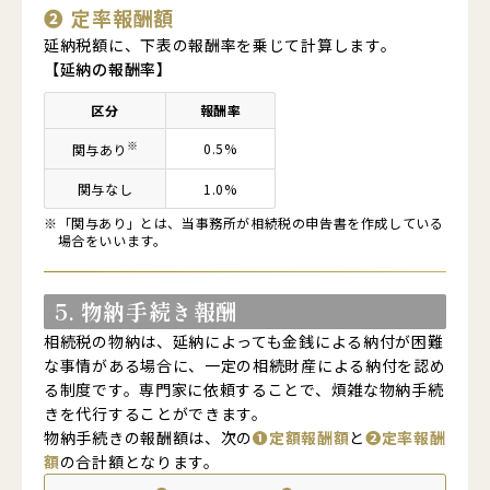
❷
定率報酬額
延納税額に、下表の報酬率を乗じて計算します。
【延納の報酬率】
区分
報酬率
※
0.5%
関与あり
関与
なし
1.0%
※
「関与あり」とは、当事務所が相続税の申告書を作成している
場合をいいます。
5. 物納手続き報酬
相続税の物納は、延納によっても金銭による納付が困難
な事情がある場合に、一定の相続財産による納付を認め
る制度です。専門家に依頼することで、煩雑な物納手続
きを代行することができます。
物納手続きの報酬額は、次の
❶定額報酬額
と
❷定率報酬
額
の合計額となります。