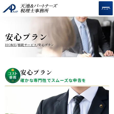
メニュー
安心プラン
HOME
相続サービス
安心プラン
/
/
安心プラン
確かな専門性で
スムーズな
申告を