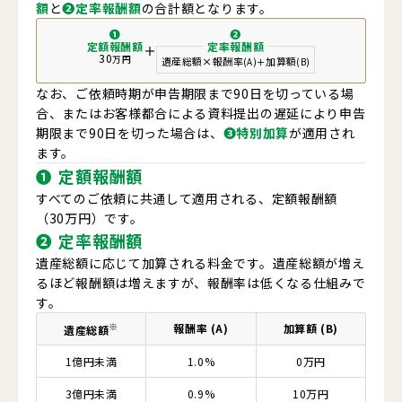
額
と
❷定率報酬額
の合計額となります。
❶
❷
定額報酬額
定率報酬額
＋
30
万円
遺産総額
×
報酬率
加算額
＋
(A)
(B)
なお、ご依頼時期が申告期限まで90日を切っている場
合、またはお客様都合による資料提出の遅延により申告
期限まで90日を切った場合は、
❸特別加算
が適用され
ます。
❶
定額報酬額
すべてのご依頼に共通して適用される、定額報酬額
（30万円）です。
❷
定率報酬額
遺産総額に応じて加算される料金です。遺産総額が増え
るほど報酬額は増えますが、報酬率は低くなる仕組みで
す。
※
報酬率
(A)
加算額
(B)
遺産総額
1億円未満
1.0%
0万円
3億円未満
0.9%
10万円