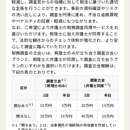
軽減し、調査官からの指摘に対して税法に基づいた適切
な主張を行うことができます。事前の資料確認やリスク
の洗い出しにより、調査を円滑に進め、不当な追徴課税
やペナルティの回避・軽減にもつながります。
なお、ご希望により弁護士の税務調査同席サービスをお
選びいただけます。税理士に加え弁護士が同席すること
で、法的な観点からのチェック体制が強化され、より安
心して調査に臨んでいただけます。
税務調査の立会いは、税理士のみが立ち会う調査立会い
プランと、税理士と弁護士が同席して調査に立ち会うプ
ランのいずれかを選択いただけます。調査立会報酬は、
下記の表のとおりです。
※2
調査立会
調査立会
※3
（税理士のみ）
（弁護士同席
）
区分
1日
半日
1日
半日
※1
10万円
5万円
20万円
10万円
関与
あり
関与
なし
20万円
10万円
40万円
20万円
※1
「関与あり」とは、当事務所が相続税の申告書を作成してい
る場合をいいます。