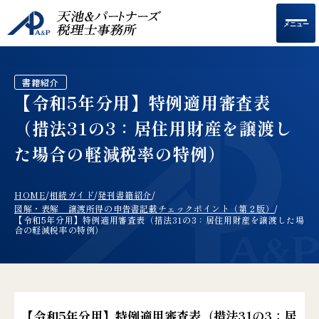
メニュー
書籍紹介
【令和5年分用】特例適用審査表
（措法31の3：居住用財産を譲渡し
た場合の軽減税率の特例）
HOME
相続ガイド
発刊書籍紹介
/
/
/
図解・表解 譲渡所得の申告書記載チェックポイント（第２版）
/
【令和5年分用】特例適用審査表（措法31の3：居住用財産を譲渡した場
合の軽減税率の特例）
【令和5年分用】特例適用審査表（措法31の3：居