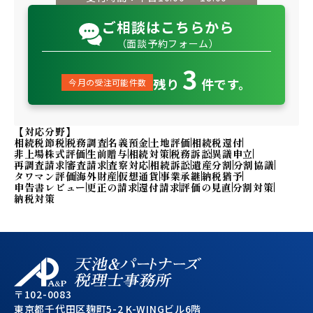
ご相談はこちらから
（面談予約フォーム）
3
残り
件です。
今月の受注可能件数
【対応分野】
相続税節税
税務調査
名義預金
土地評価
相続税還付
非上場株式評価
生前贈与
相続対策
税務訴訟
異議申立
再調査請求
審査請求
査察対応
相続訴訟
遺産分割
分割協議
タワマン評価
海外財産
仮想通貨
事業承継
納税猶予
申告書レビュー
更正の請求
還付請求
評価の見直
分割対策
納税対策
〒102-0083
東京都千代田区麹町5-2 K-WINGビル6階