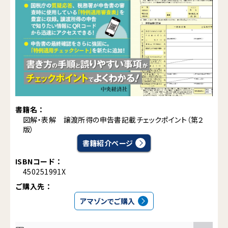
書籍名：
図解・表解 譲渡所得の申告書記載チェックポイント（第２
版）
書籍紹介ページ
ISBNコード：
450251991X
ご購入先：
アマゾンでご購入