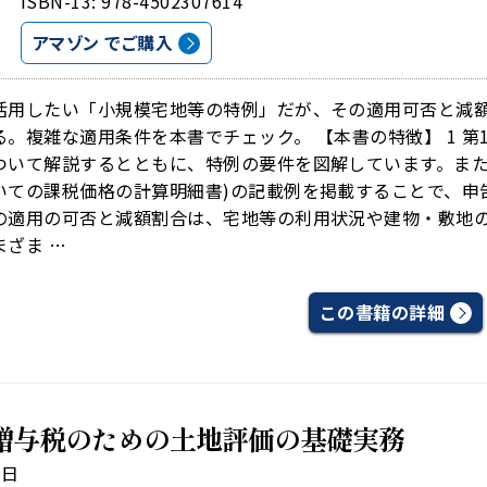
ISBN-13: 978-4502307614
アマゾン でご購入
活用したい「小規模宅地等の特例」だが、その適用可否と減
る。複雑な適用条件を本書でチェック。 【本書の特徴】 1 
ついて解説するとともに、特例の要件を図解しています。また
いての課税価格の計算明細書)の記載例を掲載することで、申告
の適用の可否と減額割合は、宅地等の利用状況や建物・敷地の
ざま …
この書籍の詳細
贈与税のための土地評価の基礎実務
5日