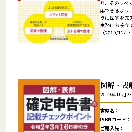
り、そのすべ
応できるよう
うに図解を充
実務にお役立
（2019/11/ …
図解・表
2019年10月2
書籍名：
ISBNコード：
ご購入先：