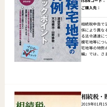
ISBNコード：
ご購入先：
相続税申告で
係により異な
る法令通達に
模宅地等につ
宅地等の特例
編」では、さま
相続税・
2019年01月1