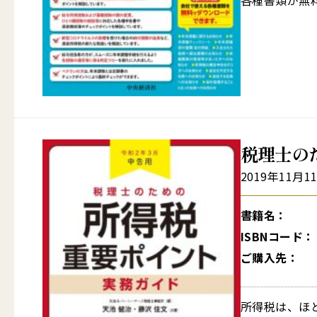
各種書類が無
税理士の
2019年11月1
書籍名：
ISBNコード：
ご購入先：
所得税は、ほ