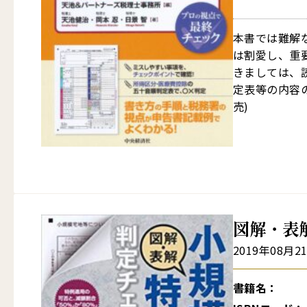
本書では難解
は割愛し、重
きましては、
定表等の内容の
売)
図解・表
2019年08月2
書籍名：