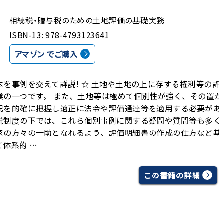
相続税・贈与税のための土地評価の基礎実務
ISBN-13: 978-4793123641
アマゾン でご購入
本を事例を交えて詳説! ☆ 土地や土地の上に存する権利等
業の一つです。 また、土地等は極めて個別性が強く、その置
況を的確に把握し適正に法令や評価通達等を適用する必要があ
税制度の下では、これら個別事例に関する疑問や質問等も多く
家の方々の一助となれるよう、評価明細書の作成の仕方など
体系的 …
この書籍の詳細