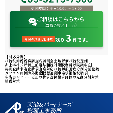
受付時間：平日10:00 〜 18:00
ご相談はこちらから
（面談予約フォーム）
3
残り
件です。
今月の受注可能件数
【対応分野】
相続税節税
税務調査
名義預金
土地評価
相続税還付
非上場株式評価
生前贈与
相続対策
税務訴訟
異議申立
再調査請求
審査請求
査察対応
相続訴訟
遺産分割
分割協議
タワマン評価
海外財産
仮想通貨
事業承継
納税猶予
申告書レビュー
更正の請求
還付請求
評価の見直
分割対策
納税対策