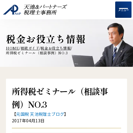
メニュー
税金お役立ち情報
HOME
相続ガイド
税金お役立ち情報
/
/
/
所得税ゼミナール（相談事例）NO.3
所得税ゼミナール（相談事
例）NO.3
【
元国税 天池税理士ブログ
】
2017年04月13日