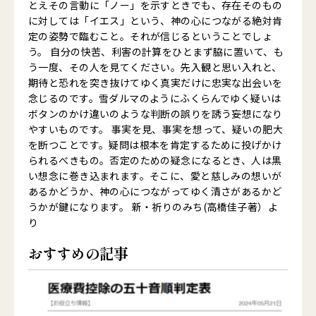
とえその言動に「ノー」を示すときでも、存在そのもの
に対しては「イエス」という、神の心につながる絶対肯
定の姿勢で臨むこと。それが信じるということでしょ
う。 自分の快苦、利害の計算をひとまず脇に置いて、も
う一度、その人を見てください。先入観と思い入れと、
期待と恐れを突き抜けてゆく真実だけに忠実な出会いを
念じるのです。雪ダルマのようにふくらんでゆく疑いは
ボタンのかけ違いのような判断の誤りを誘う妄想になり
やすいものです。 事実を見、事実を想って、疑いの肥大
を断つことです。疑問は根本を肯定するために投げかけ
られるべきもの。否定のための疑念になるとき、人は黒
い想念に巻き込まれます。そこに、愛と慈しみの想いが
あるかどうか、神の心につながってゆく清さがあるかど
うかが鍵になります。 新・祈りのみち(高橋佳子著）よ
り
おすすめの記事