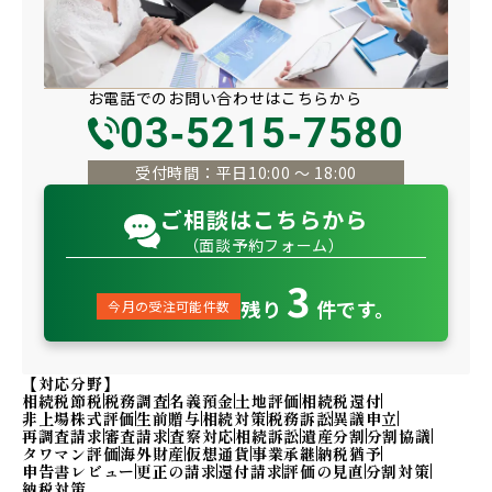
お電話での
お問い合わせは
こちらから
03-5215-7580
受付時間：平日10:00 〜 18:00
ご相談はこちらから
（面談予約フォーム）
3
残り
件です。
今月の受注可能件数
【対応分野】
相続税節税
税務調査
名義預金
土地評価
相続税還付
非上場株式評価
生前贈与
相続対策
税務訴訟
異議申立
再調査請求
審査請求
査察対応
相続訴訟
遺産分割
分割協議
タワマン評価
海外財産
仮想通貨
事業承継
納税猶予
申告書レビュー
更正の請求
還付請求
評価の見直
分割対策
納税対策