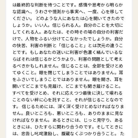
は最終的な判断を待つことです。感情や思考から明らか
な認識へ、うわさや憶測から事実へ、一度、心を移して
ください。 どのような人にあなたは心を開いてきたので
しょうか。いい人。信じられる人。自分のことを大切に
してくれる人。あなたは、その時その場の自分の利害だ
けで、人物をふるい分けてこなかったでしょうか。自分
の快苦、利害の判断と「信じること」とは次元の違うこ
とです。もしあなたの迷いに利害が色濃く絡んでいるな
らばそれは信じるかどうかより、利害の問題として考え
るべきかもしれません。信じることは、全部を受けとめ
てゆくこと。眼を閉じてしまうことではありません。耳
をふさいでしまうことではありません。眼を開き、耳を
開いてどこまでも見届け、どこまでも聞き届けること。
すべてを受けとめ、それに応えつつ最後に決して壊れる
ことのない絆に心を託すこと、それが信じることなので
す。 信じるためには、深く深く受けとめなければなりま
せん。良いところも、悪いところも、ありのままに見な
ければなりません。あるときには、じっと見守り、ある
ときには、ひたすらに関わり合うのです。そしてときに
は、忠告し叱咤激励し、腹蔵なくぶつかり合うこと。 た