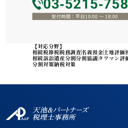
03-5215-75
受付時間：平日10:00 〜 18:00
【対応分野】
相続税節税
税務調査
名義預金
土地評価
相続訴訟
遺産分割
分割協議
タワマン評
分割対策
納税対策