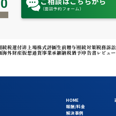
ご相談はこちらから
80
（面談予約フォーム）
相続税還付
非上場株式評価
生前贈与
相続対策
税務訴
価
海外財産
仮想通貨
事業承継
納税猶予
申告書レビュ
HOME
報酬/料金
解決事例