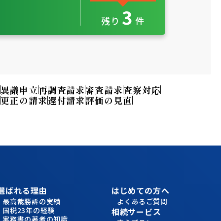
3
残
り
件
訟
異議申立
再調査請求
審査請求
査察対応
ー
更正の請求
還付請求
評価の見直
選ばれる理由
はじめての方へ
最高裁勝訴の実績
よくあるご質問
国税23年の経験
相続サービス
実務書の著者の知識