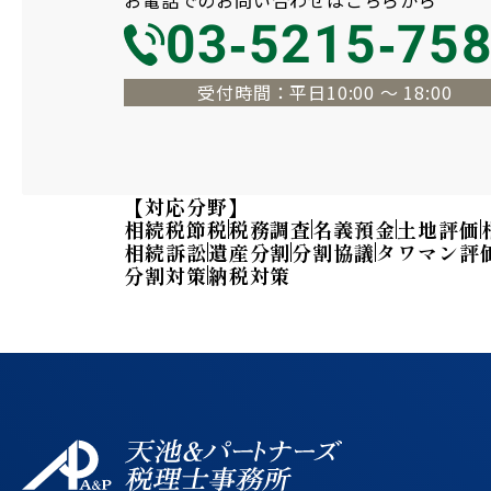
お電話での
お問い合わせは
こちらから
03-5215-75
受付時間：平日10:00 〜 18:00
【対応分野】
相続税節税
税務調査
名義預金
土地評価
相続訴訟
遺産分割
分割協議
タワマン評
分割対策
納税対策