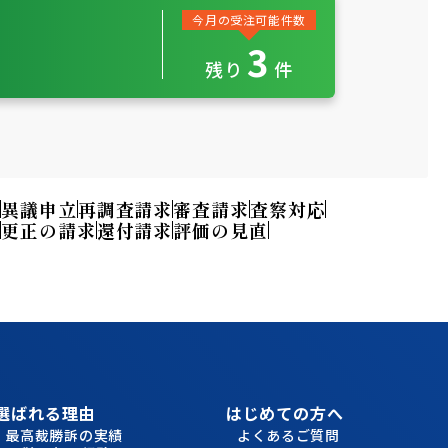
今月の受注可能件数
3
残
り
件
訟
異議申立
再調査請求
審査請求
査察対応
ー
更正の請求
還付請求
評価の見直
選ばれる理由
はじめての方へ
最高裁勝訴の実績
よくあるご質問