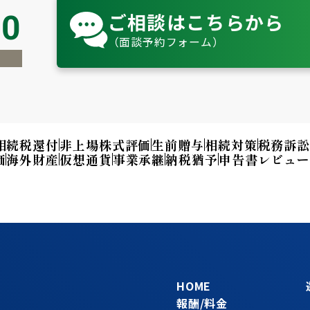
ご相談はこちらから
80
（面談予約フォーム）
相続税還付
非上場株式評価
生前贈与
相続対策
税務訴
価
海外財産
仮想通貨
事業承継
納税猶予
申告書レビュ
HOME
報酬/料金