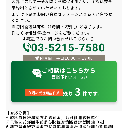
内容に応じて十分な時間を確保するため、面談は完全
予約制とさせていただいております。
まずは下記のお問い合わせフォームよりお問い合わせ
ください。
※初回面談は有料（1時間・2万円）となります。
詳しくは
報酬/料金ページ
をご覧ください。
お電話での
お問い合わせは
こちらから
03-5215-7580
受付時間：平日10:00 〜 18:00
ご相談はこちらから
（面談予約フォーム）
3
残り
件です。
今月の受注可能件数
【対応分野】
相続税節税
税務調査
名義預金
土地評価
相続税還付
非上場株式評価
生前贈与
相続対策
税務訴訟
異議申立
再調査請求
審査請求
査察対応
相続訴訟
遺産分割
分割協議