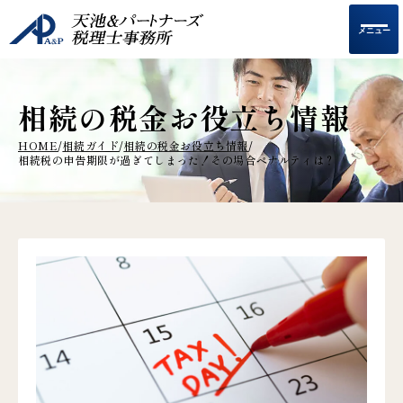
メニュー
相続の税金お役立ち情報
HOME
相続ガイド
相続の税金お役立ち情報
/
/
/
相続税の申告期限が過ぎてしまった！その場合ペナルティは？