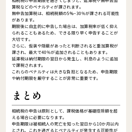
相続税の申告期限を過ぎてしまうと、延滞税や無申告加
算税などのペナルティが課されます。
無申告加算税は、相続税額の5%~30％が課される可能性
があります。
期限後に自主的に申告した場合は、加算税率が低く抑え
られることもあるため、できる限り早く申告することが
大切です。
さらに、仮装や隠蔽があったと判断されると重加算税が
課され、最大で40％が追加されることもあります。
延滞税は納付期限の翌日から発生し、利息のように追加
で課税されます。
これらのペナルティは大きな負担となるため、申告期限
や納付期限を厳守することが非常に重要です。
まとめ
相続税の申告は原則として、課税価格が基礎控除額を超
える場合に必要になります。
申告期限は被相続人の死亡を知った翌日から10か月以内
とされ、これを過ぎるとペナルティが発生する可能性が